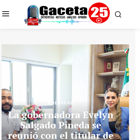
GUERRERO
La gobernadora Evelyn
Salgado Pineda se
reunió con el titular de