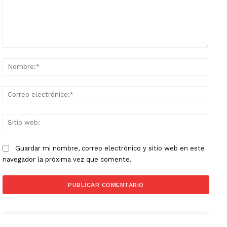
Comentario:
Nomb
Corr
elect
Sitio
web:
Guardar mi nombre, correo electrónico y sitio web en este
navegador la próxima vez que comente.