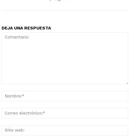
DEJA UNA RESPUESTA
Comentario:
Nomb
Corr
elect
Sitio
web: